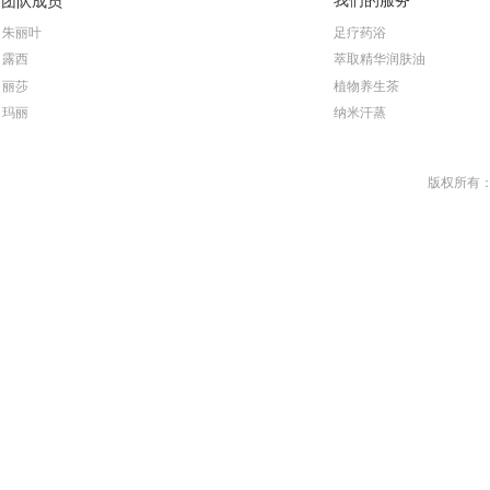
我们的服务
团队成员
朱丽叶
足疗药浴
露西
萃取精华润肤油
丽莎
植物养生茶
玛丽
纳米汗蒸
版权所有